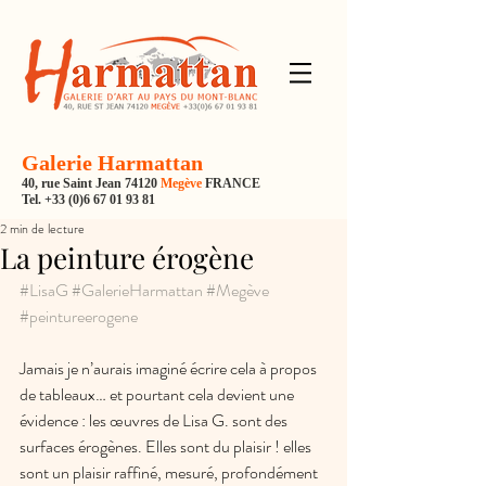
Galerie Harmattan
40, rue Saint Jean 74120
Megève
FRANCE
Tel.
+33 (0)6 67 01 93 81
2 min de lecture
La peinture érogène
#LisaG
#GalerieHarmattan
#Megève
#peintureerogene
Jamais je n’aurais imaginé écrire cela à propos 
de tableaux… et pourtant cela devient une 
évidence : les œuvres de Lisa G. sont des 
surfaces érogènes. Elles sont du plaisir ! elles 
sont un plaisir raffiné, mesuré, profondément 