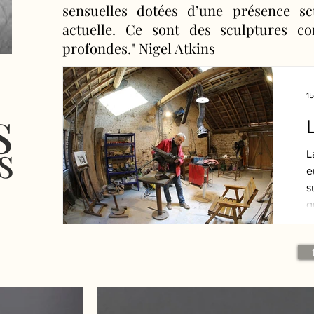
sensuelles dotées d’une présence scu
actuelle. Ce sont des sculptures c
profondes." Nigel Atkins
1
s
s
L
e
s
q