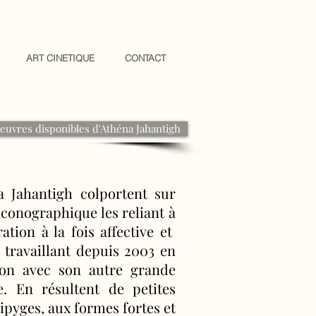
ART CINETIQUE
CONTACT
euvres disponibles d'Athéna Jahantigh
a Jahantigh colportent sur
conographique les reliant à
ration à la fois affective et
t travaillant depuis 2003 en
ion avec son autre grande
e. En résultent de petites
ipyges, aux formes fortes et