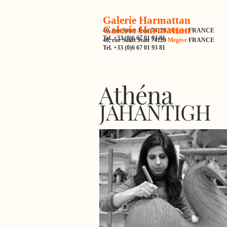
Galerie Harmattan
Galerie Harmattan
40, rue Saint Jean 74120
Megève
FRANCE
Tel. +33 (0)6 67 01 93 81
40, rue Saint Jean 74120
Megève
FRANCE
Tel. +33 (0)6 67 01 93 81
Athéna
JAHANTIGH