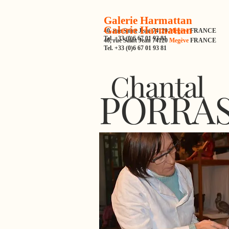
Galerie Harmattan
Galerie Harmattan
40, rue Saint Jean 74120
Megève
FRANCE
Tel. +33 (0)6 67 01 93 81
40, rue Saint Jean 74120
Megève
FRANCE
Tel. +33 (0)6 67 01 93 81
Chantal
PORRA