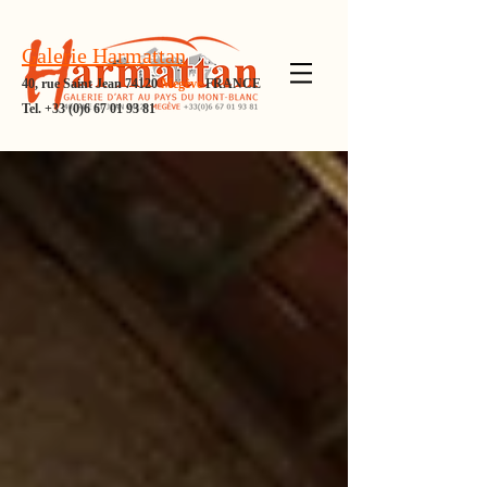
Galerie Harmattan
40, rue Saint Jean 74120
Megève
FRANCE
Tel.
+33 (0)6 67 01 93 81