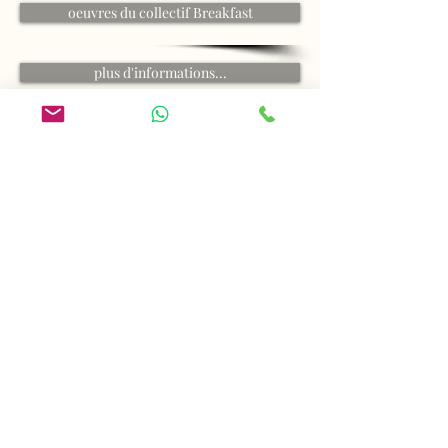
oeuvres du collectif Breakfast
plus d'informations...
Peintres
Lise Vurpillot
-
Marion Cadet
-
Krystoff
Antier
-
Yong-Man KWON
Pierre Barillot
-
Bruno Bisi
-
Max Rovira
-
Christine Barrès
-
Pierrick Tual
-
Paolo
Fumagalli
-
Victor Baroni
-
Gaëlle Wagner
Artiste Cinétique
Breakfast
Sculpteurs
Françoise Francq
-
Daniel Favre
-
Livio Benedetti
-
Annie Cotterot
-
Jean-François Gambino
-
Bertrand Fauconnet
Luc Benedetti
-
YaNn Perrier
-
Corinne Chauvet