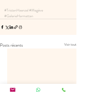
#TristanHaenzel
#Megève
#GalerieHarmattan
Posts récents
Voir tout