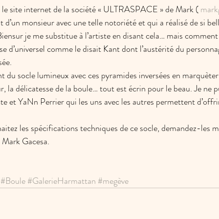
oir le site internet de la société « ULTRASPACE » de Mark ( 
mark
’un monsieur avec une telle notoriété et qui a réalisé de si bel
Biensur je me substitue à l’artiste en disant cela… mais comment
se d’universel comme le disait Kant dont l’austérité du personnag
sée. 
nt du socle lumineux avec ces pyramides inversées en marquèterie
, la délicatesse de la boule… tout est écrin pour le beau. Je ne 
te et YaNn Perrier qui les uns avec les autres permettent d’offr
haitez les spécifications techniques de ce socle, demandez-les mo
c Mark Gacesa.
#Boule
#GalerieHarmattan
#megève