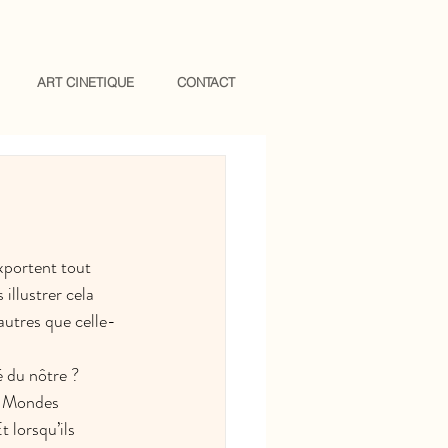
ART CINETIQUE
CONTACT
xportent tout 
 illustrer cela 
’autres que celle-
 du nôtre ? 
s Mondes 
 lorsqu’ils 