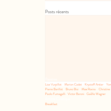
Posts récents
Peintres
Lise Vurpillot
-
Marion Cadet
-
Krystoff Antier
-
Yo
Pierre Barillot
-
Bruno Bisi
-
Max Rovira
-
Christine
Paolo Fumagalli
-
Victor Baroni
-
Gaëlle Wagner
Artiste Cinétique
Breakfast