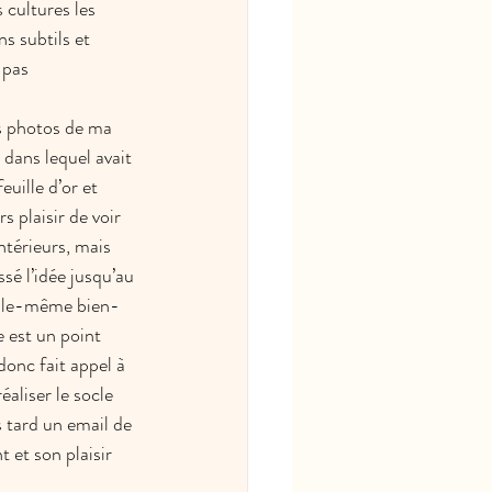
 cultures les 
s subtils et 
 pas 
es photos de ma 
 dans lequel avait 
feuille d’or et 
 plaisir de voir 
ntérieurs, mais 
ssé l’idée jusqu’au 
 elle-même bien-
 est un point 
 donc fait appel à 
aliser le socle 
s tard un email de 
et son plaisir 