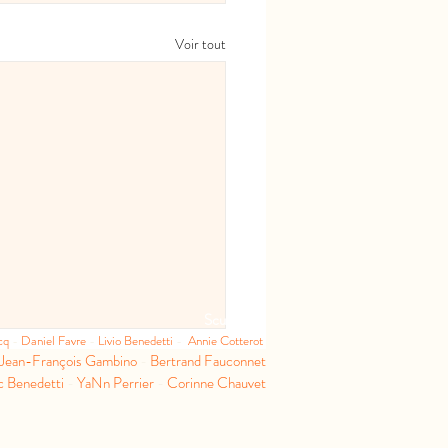
Voir tout
Sculpteurs
ncq
-
Daniel Favre
-
Livio Benedetti
-
Annie Cotterot
Jean-François Gambino
-
Bertrand Fauconnet
c Benedetti
-
YaNn Perrier
-
Corinne Chauvet