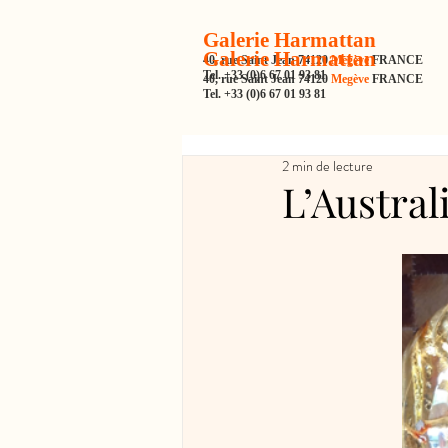
Galerie Harmattan
Galerie Harmattan
40, rue Saint Jean 74120
Megève
FRANCE
Tel. +33 (0)6 67 01 93 81
40, rue Saint Jean 74120
Megève
FRANCE
Tel. +33 (0)6 67 01 93 81
2 min de lecture
L’Australi