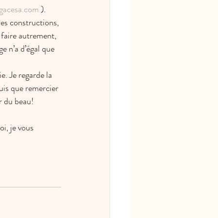
gacesa.com
 ). 
les constructions, 
 faire autrement, 
e n’a d’égal que 
. Je regarde la 
puis que remercier 
ir du beau!
i, je vous 