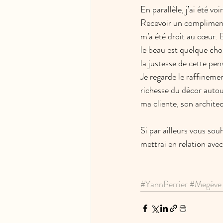
En parallèle, j’ai été v
Recevoir un compliment d
m’a été droit au cœur. 
le beau est quelque cho
la justesse de cette pen
Je regarde le raffineme
richesse du décor autour
ma cliente, son architec
Si par ailleurs vous sou
mettrai en relation ave
#YannPerrier
#Megève