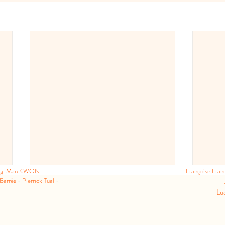
ng-Man KWON
Françoise Fra
 Barrès
-
Pierrick Tual
-
-
Lu