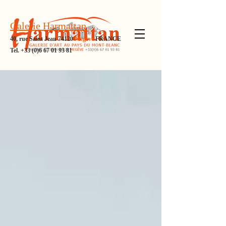
Galerie Harmattan
40, rue Saint Jean 74120
Megève
FRANCE
Tel.
+33 (0)6 67 01 93 81