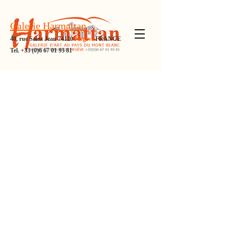
Galerie Harmattan
40, rue Saint Jean 74120
Megève
FRANCE
Tel.
+33 (0)6 67 01 93 81