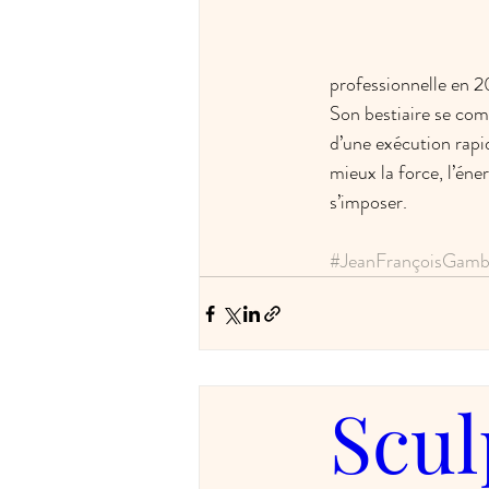
professionnelle en 2
Son bestiaire se com
d’une exécution rapid
mieux la force, l’éne
s’imposer.
#JeanFrançoisGamb
Scul