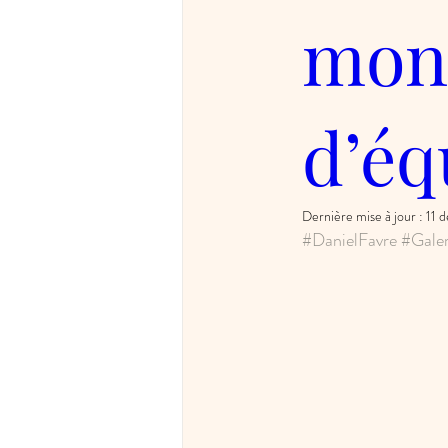
mont
d’éq
Dernière mise à jour :
11 
#DanielFavre
#Gale