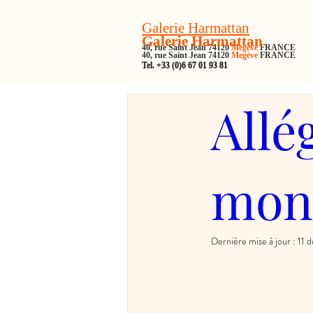
Galerie Harmattan
Galerie Harmattan
40, rue Saint Jean 74120
Megève
FRANCE
40, rue Saint Jean 74120
Megève
FRANCE
Tel. +33 (0)6 67 01 93 81
Tel. +33 (0)6 67 01 93 81
Allé
mon
Dernière mise à jour :
11 