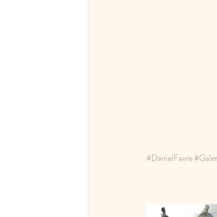
#DanielFavre
#Gale