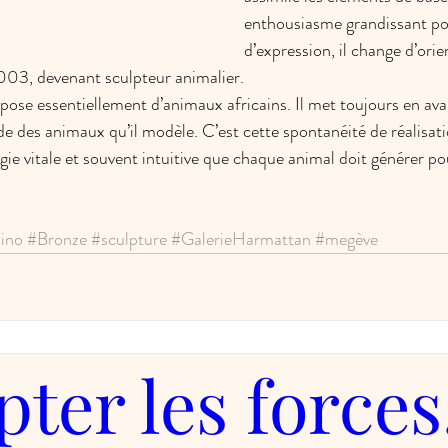
enthousiasme grandissant p
d’expression, il change d’orie
003, devenant sculpteur animalier. 
pose essentiellement d’animaux africains. Il met toujours en ava
e des animaux qu’il modèle. C’est cette spontanéité de réalisatio
rgie vitale et souvent intuitive que chaque animal doit générer pou
ino
#Bronze
#sculpture
#GalerieHarmattan
#megève
pter les forces