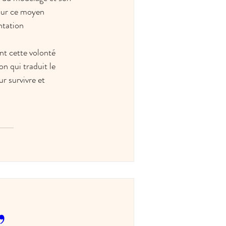
our ce moyen 
ntation 
nt cette volonté 
n qui traduit le 
r survivre et 
,