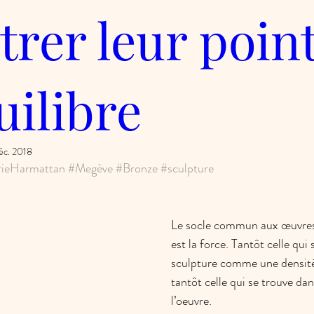
rer leur poin
uilibre
déc. 2018
rieHarmattan
#Megève
#Bronze
#sculpture
Le socle commun aux œuvres
est la force. Tantôt celle qui 
sculpture comme une densité 
tantôt celle qui se trouve d
l’oeuvre.