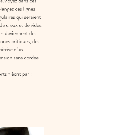
es.Voyez dans ces 
langez ces lignes 
laires qui seraient 
de creux et de vides. 
es deviennent des 
ones critiques, des 
aîtrise d’un 
ension sans cordée 
ts » écrit par : 