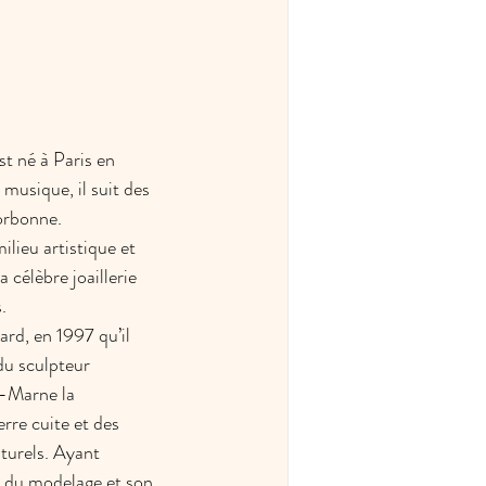
 né à Paris en 
 musique, il suit des 
orbonne. 
lieu artistique et 
a célèbre joaillerie 
. 
rd, en 1997 qu’il 
u sculpteur 
-Marne la 
erre cuite et des 
turels. Ayant 
e du modelage et son 