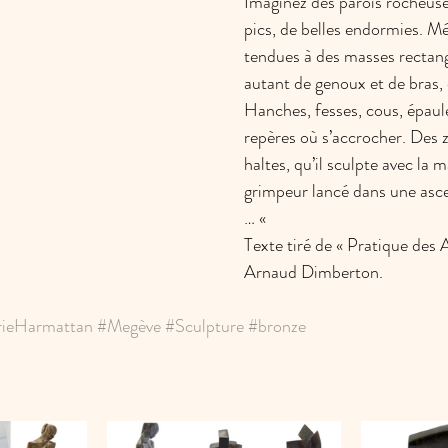
Imaginez des parois rocheus
pics, de belles endormies. Mé
tendues à des masses rectangu
autant de genoux et de bras, 
Hanches, fesses, cous, épaul
repères où s’accrocher. Des z
haltes, qu’il sculpte avec la m
grimpeur lancé dans une asc
… « 
Texte tiré de « Pratique des Ar
Arnaud Dimberton.
rieHarmattan
#Megève
#Sculpture
#bronze