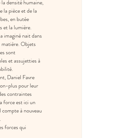
 la densité humaine, 
e la pièce et de la 
bes, en butée 
s et la lumière. 
e a imaginé nait dans 
a matière. Objets 
es sont 
es et assujetties à 
bilité.
nt, Daniel Favre 
non-plus pour leur 
 des contraintes 
a force est ici un 
eul compte à nouveau 
.
es forces qui 