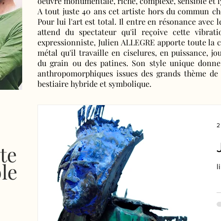
oeuvre monumentale, riche, complexe, sensible et l
A tout juste 40 ans cet artiste hors du commun choi
Pour lui l'art est total. Il entre en résonance avec le
attend du spectateur qu'il reçoive cette vibrat
expressionniste, Julien ALLEGRE apporte toute la c
métal qu'il travaille en ciselures, en puissance, 
du grain ou des patines. Son style unique donne 
anthropomorphiques issues des grands thème de 
bestiaire hybride et symbolique.
2
te
ble
l