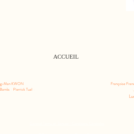
ACCUEIL
ng-Man KWON
Françoise Fra
 Barrès
-
Pierrick Tual
-
-
Lu
General Terms of Service / Conditions Générales
-