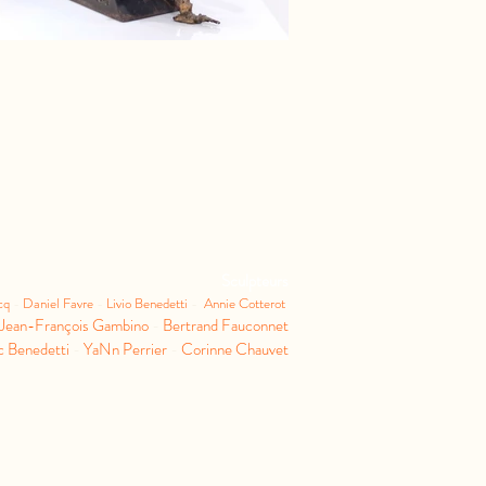
Sculpteurs
ncq
-
Daniel Favre
-
Livio Benedetti
-
Annie Cotterot
Jean-François Gambino
-
Bertrand Fauconnet
c Benedetti
-
YaNn Perrier
-
Corinne Chauvet