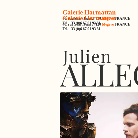
Galerie Harmattan
Galerie Harmattan
40, rue Saint Jean 74120
Megève
FRANCE
Tel. +33 (0)6 67 01 93 81
40, rue Saint Jean 74120
Megève
FRANCE
Tel. +33 (0)6 67 01 93 81
Julien
ALLE