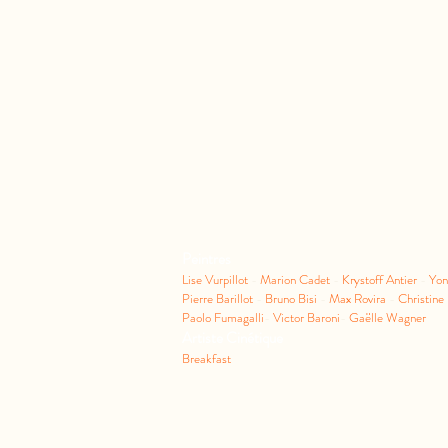
Peintres
Lise Vurpillot
-
Marion Cadet
-
Krystoff Antier
-
Yo
Pierre Barillot
-
Bruno Bisi
-
Max Rovira
-
Christine
Paolo Fumagalli
-
Victor Baroni
-
Gaëlle Wagner
Artiste Cinétique
Breakfast