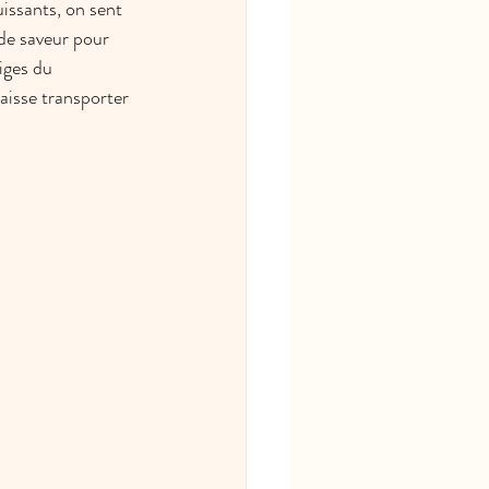
issants, on sent 
 de saveur pour 
iges du 
aisse transporter 