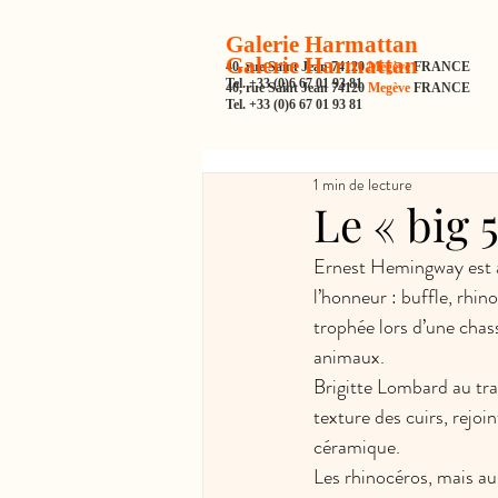
Galerie Harmattan
Galerie Harmattan
40, rue Saint Jean 74120
Megève
FRANCE
Tel. +33 (0)6 67 01 93 81
40, rue Saint Jean 74120
Megève
FRANCE
Tel. +33 (0)6 67 01 93 81
1 min de lecture
Le « big 
Ernest Hemingway est à 
l’honneur : buffle, rhin
trophée lors d’une chas
animaux.
Brigitte Lombard au trav
texture des cuirs, rejo
céramique.
Les rhinocéros, mais aus