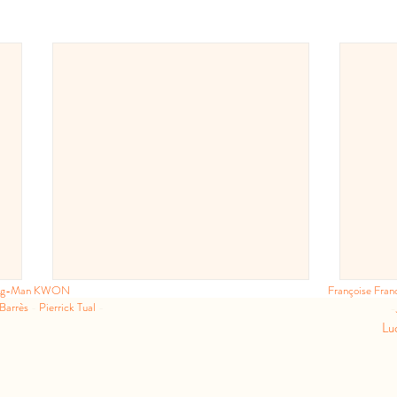
ng-Man KWON
Françoise Fra
 Barrès
-
Pierrick Tual
-
-
Lu