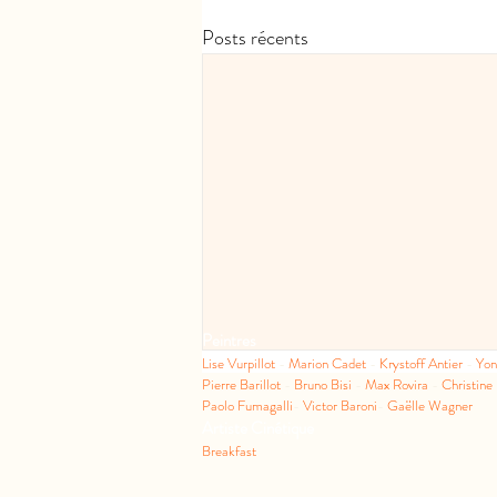
Posts récents
Peintres
Lise Vurpillot
-
Marion Cadet
-
Krystoff Antier
-
Yo
Pierre Barillot
-
Bruno Bisi
-
Max Rovira
-
Christine
Paolo Fumagalli
-
Victor Baroni
-
Gaëlle Wagner
Artiste Cinétique
Breakfast