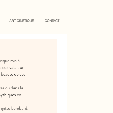
ART CINETIQUE
CONTACT
rique mis à 
e eux valait un 
 beauté de ces 
es ou dans la 
mythiques en 
rigitte Lombard. 