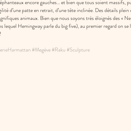
éléphanteaux encore gauches… et bien que tous soient massifs, pu
ilité d’une patte en retrait, d’une tête inclinée. Des détails plein
agnifiques animaux. Bien que nous soyons très éloignés des « Ne
ns lequel Hemingway parle du big five), au premier regard on se l
!
erieHarmattan
#Megève
#Raku
#Sculpture