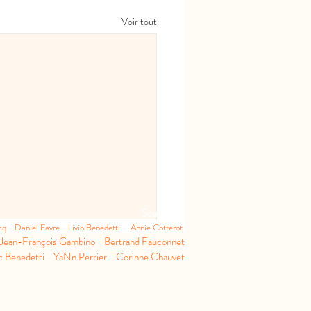
Voir tout
Sculpteurs
ncq
-
Daniel Favre
-
Livio Benedetti
-
Annie Cotterot
Jean-François Gambino
-
Bertrand Fauconnet
c Benedetti
-
YaNn Perrier
-
Corinne Chauvet