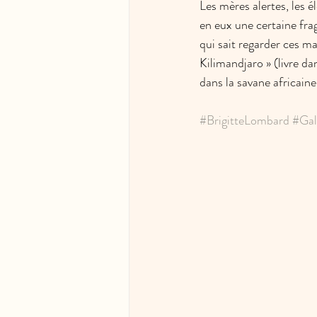
Les mères alertes, les 
en eux une certaine frag
qui sait regarder ces m
Kilimandjaro » (livre da
dans la savane africaine
#BrigitteLombard
#Gal