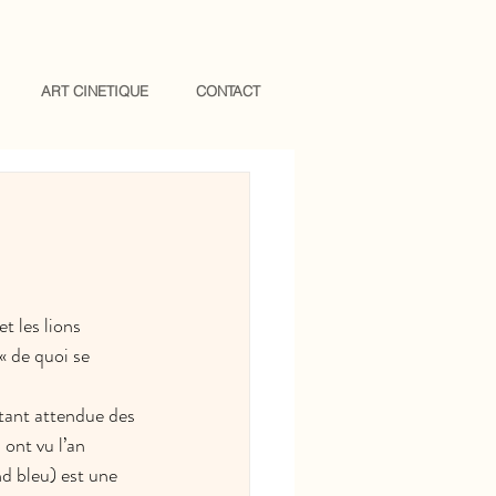
ART CINETIQUE
CONTACT
t les lions 
« de quoi se 
(tant attendue des 
 ont vu l’an 
d bleu) est une 