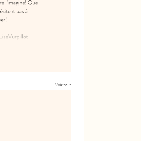
tre j’imagine! Que 
ésitent pas à 
ver!
LiseVurpillot
Voir tout